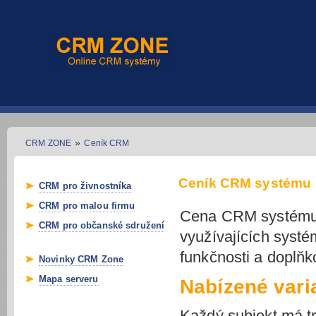
»
CRM ZONE
Ceník CRM
Ceník CRM systému
CRM pro živnostníka
CRM pro malou firmu
Cena CRM systému j
CRM pro občanské sdružení
využívajících syst
funkčnosti a doplňk
Novinky CRM Zone
Mapa serveru
Nabízené var
Každý subjekt má t