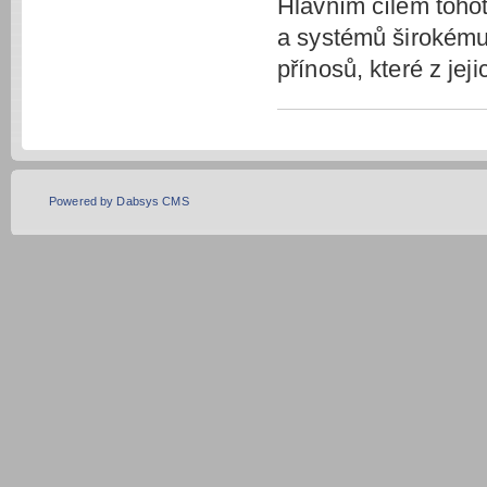
Hlavním cílem tohot
a systémů širokému 
přínosů, které z jeji
Powered by Dabsys CMS