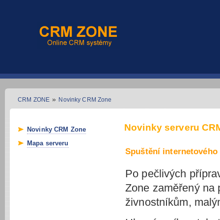
»
CRM ZONE
Novinky CRM Zone
Novinky serveru CR
Novinky CRM Zone
Mapa serveru
Spuštění internetového
Po pečlivých přípra
Zone zaměřený na 
živnostníkům, malý