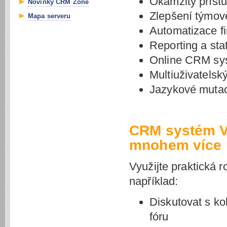
Okamžitý přístu
Novinky CRM Zone
Zlepšení týmov
Mapa serveru
Automatizace f
Reporting a sta
Online CRM sys
Multiuživatelsk
Jazykové mutac
CRM systém V
mnohem více 
Využijte praktická 
například:
Diskutovat s k
fóru