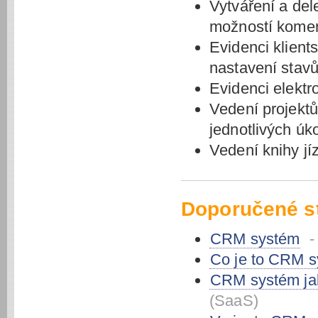
Vytváření a del
možností kome
Evidenci klient
nastavení stav
Evidenci elektr
Vedení projekt
jednotlivých úko
Vedení knihy jí
Doporučené s
CRM systém
-
Co je to CRM 
CRM systém ja
(SaaS)